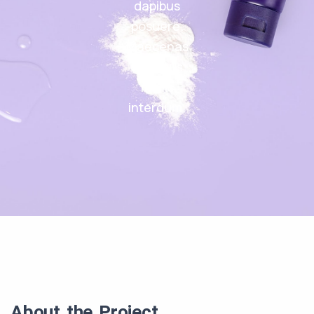
dapibus
posuere.
Maecenas
faucibus
mollis
interdum.
About the Project