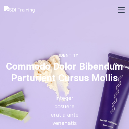
IDENTITY
Commodo Dolor Bibendum
Parturient Cursus Mollis
Integer
posuere
erat a ante
venenatis